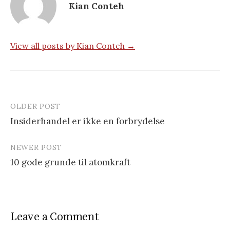
Kian Conteh
View all posts by Kian Conteh →
OLDER POST
Insiderhandel er ikke en forbrydelse
P
NEWER POST
o
10 gode grunde til atomkraft
s
t
n
Leave a Comment
a