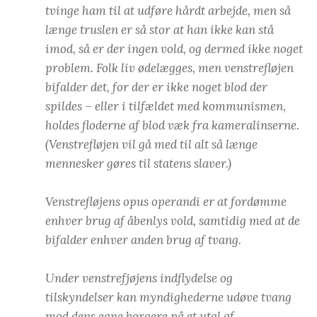
tvinge ham til at udføre hårdt arbejde, men så
længe truslen er så stor at han ikke kan stå
imod, så er der ingen vold, og dermed ikke noget
problem. Folk liv ødelægges, men venstrefløjen
bifalder det, for der er ikke noget blod der
spildes – eller i tilfældet med kommunismen,
holdes floderne af blod væk fra kameralinserne.
(Venstrefløjen vil gå med til alt så længe
mennesker gøres til statens slaver.)
Venstrefløjens opus operandi er at fordømme
enhver brug af åbenlys vold, samtidig med at de
bifalder enhver anden brug af tvang.
Under venstrefjøjens indflydelse og
tilskyndelser kan myndighederne udøve tvang
mod dens egne borgere på et utal af