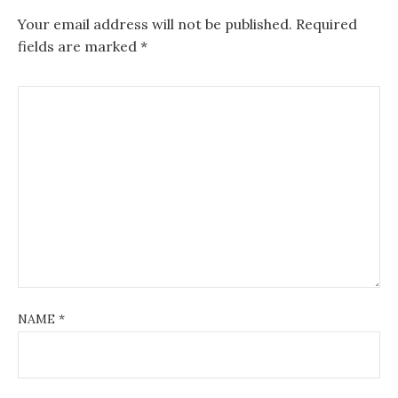
v
Your email address will not be published.
Required
fields are marked
*
i
g
a
t
i
o
n
NAME
*