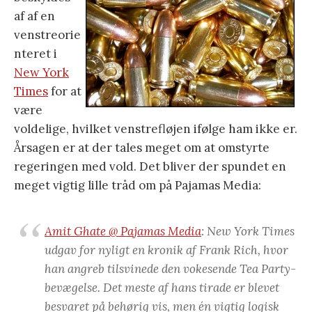
af af en
venstreorie
nteret i
New York
Times
for at
være
voldelige, hvilket venstrefløjen ifølge ham ikke er.
Årsagen er at der tales meget om at omstyrte
regeringen med vold. Det bliver der spundet en
meget vigtig lille tråd om på Pajamas Media:
Amit Ghate @ Pajamas Media
:
New York Times
udgav for nyligt en kronik af Frank Rich, hvor
han angreb tilsvinede den vokesende Tea Party-
bevægelse. Det meste af hans tirade er blevet
besvaret på behørig vis, men én vigtig logisk