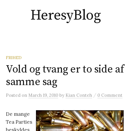
S
HeresyBlog
k
i
p
t
o
c
FRIHED
o
Vold og tvang er to side af
n
t
samme sag
e
n
/
Posted
on
March 19, 2010
by
Kian Conteh
0 Comment
t
De mange
Tea Parties
beskyldes